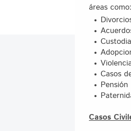
áreas como
Divorcio
Acuerdos
Custodi
Adopcio
Violenci
Casos d
Pensión 
Paterni
Casos Civil