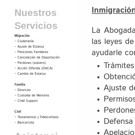
Inmigració
Nuestros
Servicios
La Abogada
Migración
las leyes d
• Ciudananía
• Ajuste de Estatus
ayudarle co
• Peticiones Familiares
• Cancelación de Deportación
Trámites
• Perdones (waivers)
• Acción Diferida (DACA)
Obtenció
• Cambio de Estatus
Ajuste d
Familia
• Divorcios
Permisos
• Custodia de Menores
• Child Support
Perdone
Civil
• Testamentos y Fideicomisos
Defensa 
• Bancarrota
Apelacio