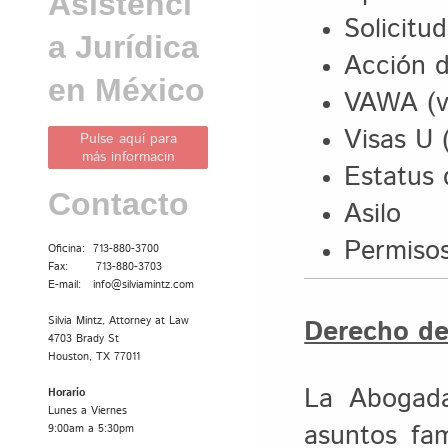
Asistenci
Solicitu
a Jurídica
Acción d
en México
VAWA (ví
Visas U 
Pulse aquí para
más informacin
Estatus 
Contacto
Asilo
Permisos
Oficina: 713-880-3700
Fax: 713-880-3703
E-mail: info@silviamintz.com
Derecho de
Silvia Mintz, Attorney at Law
4703 Brady St
Houston, TX 77011
La Abogada
Horario
Lunes a Viernes
asuntos fam
9:00am a 5:30pm